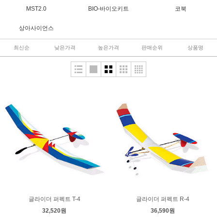
MST2.0
BIO-바이오키트
코북
상아사이언스
최신순
낮은가격
높은가격
판매순위
상품명
글라이더 퍼펙트 T-4
글라이더 퍼펙트 R-4
32,520원
36,590원