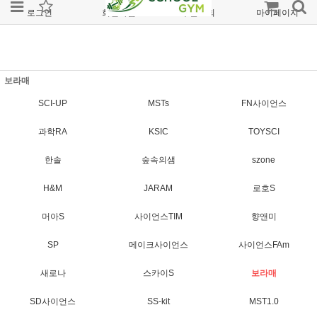
로그인
회원가입
주문조회
마이페이지
보라매
SCI-UP
MSTs
FN사이언스
과학RA
KSIC
TOYSCI
한솔
숲속의샘
szone
H&M
JARAM
로호S
머아S
사이언스TIM
향앤미
SP
메이크사이언스
사이언스FAm
새로나
스카이S
보라매
SD사이언스
SS-kit
MST1.0