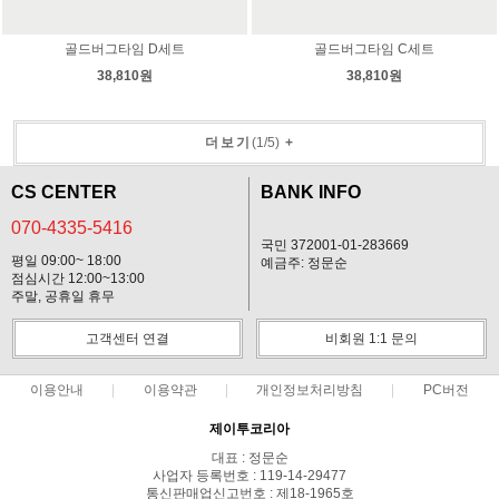
골드버그타임 D세트
골드버그타임 C세트
38,810원
38,810원
더보기
(
1
/
5
)
+
CS CENTER
BANK INFO
070-4335-5416
국민 372001-01-283669
평일 09:00~ 18:00
예금주: 정문순
점심시간 12:00~13:00
주말, 공휴일 휴무
고객센터 연결
비회원 1:1 문의
이용안내
이용약관
개인정보처리방침
PC버전
제이투코리아
대표 : 정문순
사업자 등록번호 : 119-14-29477
통신판매업신고번호 : 제18-1965호