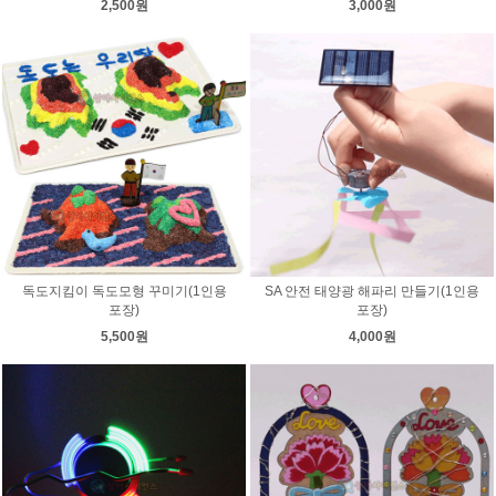
2,500원
3,000원
독도지킴이 독도모형 꾸미기(1인용
SA 안전 태양광 해파리 만들기(1인용
포장)
포장)
5,500원
4,000원