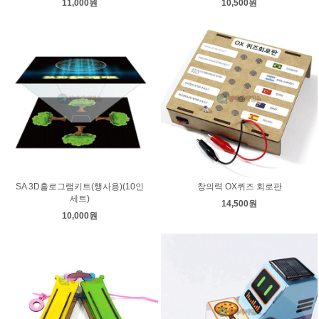
11,000원
10,500원
SA 3D홀로그램키트(행사용)(10인
창의력 OX퀴즈 회로판
세트)
14,500원
10,000원