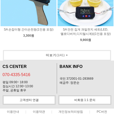
SA 손잡이형 간이손전등(1인용 포장)
SA 안전 집게 과일전지 세트(LED,
멜로디버저,디지털시계)((1인용 포장)
3,300원
9,900원
더보기
(
1
/
41
)
+
CS CENTER
BANK INFO
070-4335-5416
국민 372001-01-283669
평일 09:00~ 18:00
예금주: 정문순
점심시간 12:00~13:00
주말, 공휴일 휴무
고객센터 연결
비회원 1:1 문의
이용안내
이용약관
개인정보처리방침
PC버전