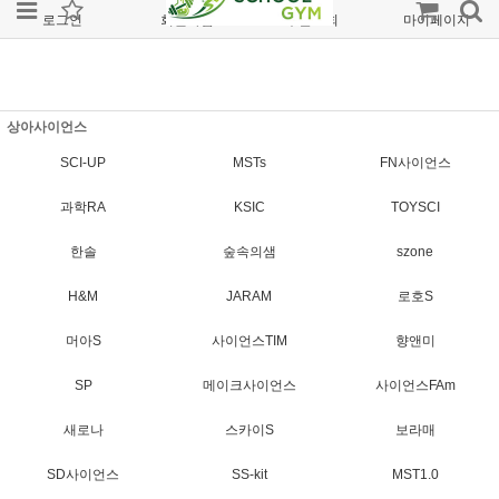
로그인
회원가입
주문조회
마이페이지
상아사이언스
SCI-UP
MSTs
FN사이언스
과학RA
KSIC
TOYSCI
한솔
숲속의샘
szone
H&M
JARAM
로호S
머아S
사이언스TIM
향앤미
SP
메이크사이언스
사이언스FAm
새로나
스카이S
보라매
SD사이언스
SS-kit
MST1.0