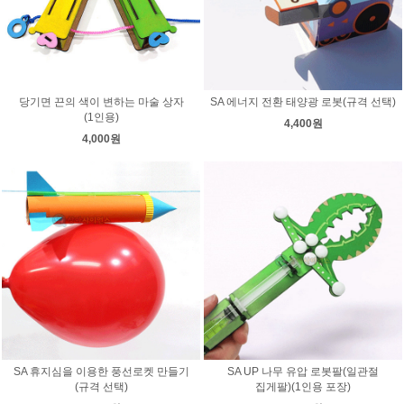
당기면 끈의 색이 변하는 마술 상자
SA 에너지 전환 태양광 로봇(규격 선택)
(1인용)
4,400원
4,000원
SA 휴지심을 이용한 풍선로켓 만들기
SA UP 나무 유압 로봇팔(일관절
(규격 선택)
집게팔)(1인용 포장)