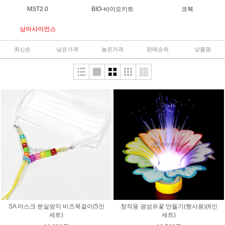
MST2.0
BIO-바이오키트
코북
상아사이언스
최신순
낮은가격
높은가격
판매순위
상품명
SA 마스크 분실방지 비즈목걸이(5인
창작용 광섬유꽃 만들기(행사용)(6인
세트)
세트)