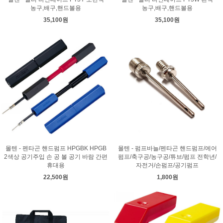
농구,배구,핸드볼용
농구,배구,핸드볼용
35,100원
35,100원
몰텐 - 펜타곤 핸드펌프 HPGBK HPGB
몰텐 - 펌프바늘/펜타곤 핸드펌프/에어
2색상 공기주입 손 공 볼 공기 바람 간편
펌프/축구공/농구공/튜브/펌프 전학년/
휴대용
자전거/손펌프/공기펌프
22,500원
1,800원