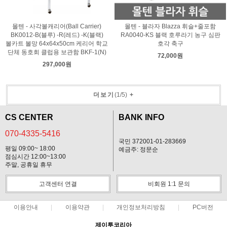
몰텐 - 사각볼캐리어(Ball Carrier)
몰텐 - 블라자 Blazza 휘슬+줄포함
BK0012-B(블루) -R(레드) -K(블랙)
RA0040-KS 블랙 호루라기 농구 심판
볼카트 볼망 64x64x50cm 케리어 학교
호각 축구
단체 동호회 클럽용 보관함 BKF-1(N)
72,000원
297,000원
더보기
(
1
/
5
)
+
CS CENTER
BANK INFO
070-4335-5416
국민 372001-01-283669
평일 09:00~ 18:00
예금주: 정문순
점심시간 12:00~13:00
주말, 공휴일 휴무
고객센터 연결
비회원 1:1 문의
이용안내
이용약관
개인정보처리방침
PC버전
제이투코리아