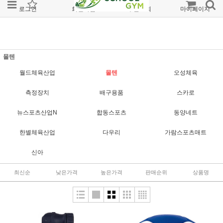
로그인
회원가입
주문조회
마이페이지
몰텐
월드체육산업
몰텐
오성체육
측정장치
배구용품
스카로
뉴스포츠산업N
합동스포츠
동양네트
한별체육산업
다우리
가람스포츠매트
신아
최신순
낮은가격
높은가격
판매순위
상품명