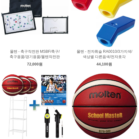
몰텐 - 축구작전판 MSBF/축구/
몰텐 - 전자휘슬 RA0010/3가지색/
축구용품/경기용품/몰텐작전판
색상별 다른음색/전자호각
72,000원
44,100원