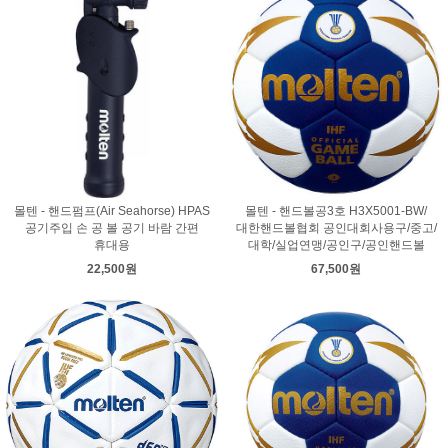
몰텐 - 핸드펌프(Air Seahorse) HPAS
몰텐 - 핸드볼공3호 H3X5001-BW/
공기주입 손 공 볼 공기 바람 간편
대한핸드볼협회 공인대회사용구/중고/
휴대용
대학/실업연맹/공인구/공인핸드볼
22,500원
67,500원