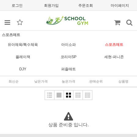
로그인
회원가입
주문조회
마이페이지
스포츠매트
유아체육/특수체육
아이소파
스포츠매트
플레이잭
코리아SP
세현-퍼니존
DJY
퍼즐매트
최신순
낮은가격
높은가격
판매순위
상품명
상품 준비중 입니다.