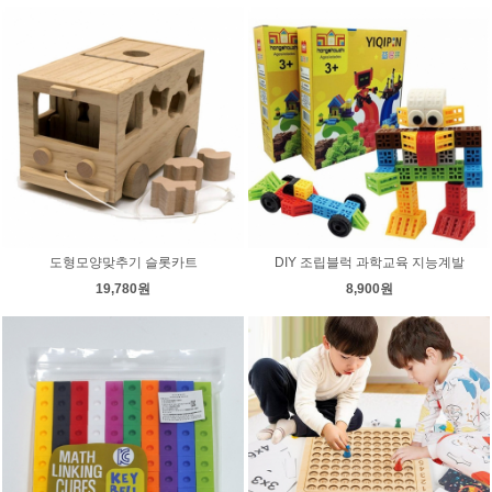
도형모양맞추기 슬롯카트
DIY 조립블럭 과학교육 지능계발
19,780원
8,900원