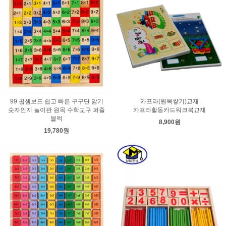
99 곱셈보드 쉽고 빠른 구구단 암기
카프라(원목쌓기)교재
숫자인지 놀이판 원목 수학교구 퍼즐
카프라활동카드워크북교재
블럭
8,900원
19,780원