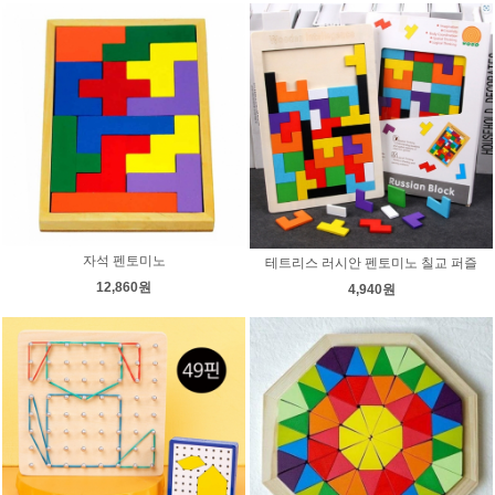
자석 펜토미노
테트리스 러시안 펜토미노 칠교 퍼즐
12,860원
4,940원