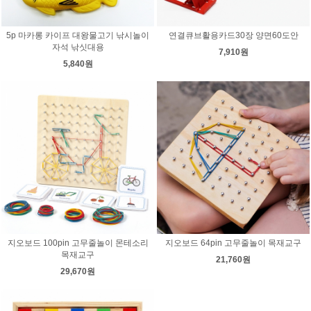
5p 마카롱 카이프 대왕물고기 낚시놀이
연결큐브활용카드30장 양면60도안
자석 낚싯대용
7,910원
5,840원
지오보드 100pin 고무줄놀이 몬테소리
지오보드 64pin 고무줄놀이 목재교구
목재교구
21,760원
29,670원