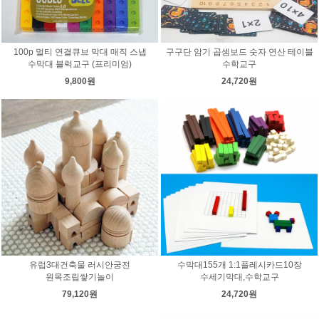
100p 멀티 연결큐브 막대 매직 스냅
구구단 암기 곱셈보드 숫자 연산 테이블
수막대 블럭교구 (프리미엄)
수학교구
9,800원
24,720원
유럽3대건축물 러시안궁전
수막대155개 1:1플레시카드10장
원목조립쌓기놀이
수세기막대,수학교구
79,120원
24,720원