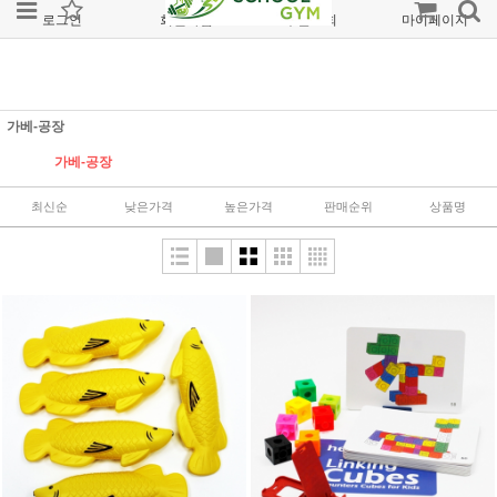
로그인
회원가입
주문조회
마이페이지
가베-공장
가베-공장
최신순
낮은가격
높은가격
판매순위
상품명