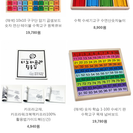
(채색) 10x10 구구단 암기 곱셈보드
수학 수세기교구 수연산숫자놀이
숫자 연산 테이블 수학교구 원목큐브
8,900원
19,780원
카프라교재,
(채색) 숫자 학습 1-100 수세기 판
카프라워크북책카프라100%
수학교구 목재 넘버보드
활용법가이드북(신간)
19,780원
4,940원