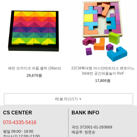
패턴 모자이크 퍼즐 블럭 (36pcs)
22CM특대형 러시안테트리스 펜토미노
3d패턴 공간퍼즐놀이 ReF
29,670원
17,800원
더보기
(
1
/
17
)
+
CS CENTER
BANK INFO
070-4335-5416
국민 372001-01-283669
평일 09:00~ 18:00
예금주: 정문순
점심시간 12:00~13:00