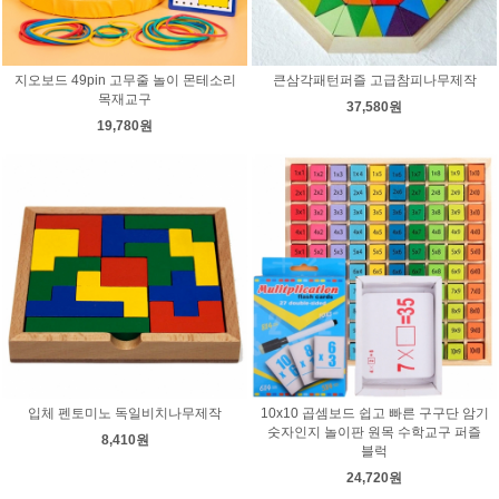
지오보드 49pin 고무줄 놀이 몬테소리
큰삼각패턴퍼즐 고급참피나무제작
목재교구
37,580원
19,780원
입체 펜토미노 독일비치나무제작
10x10 곱셈보드 쉽고 빠른 구구단 암기
숫자인지 놀이판 원목 수학교구 퍼즐
8,410원
블럭
24,720원