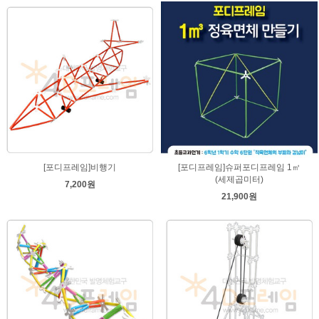
[포디프레임]비행기
[포디프레임]슈퍼포디프레임 1㎥
(세제곱미터)
7,200원
21,900원