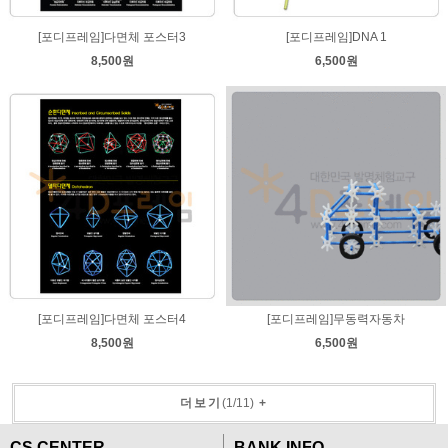
[포디프레임]다면체 포스터3
[포디프레임]DNA 1
8,500원
6,500원
[포디프레임]다면체 포스터4
[포디프레임]무동력자동차
8,500원
6,500원
더보기
(
1
/
11
)
+
CS CENTER
BANK INFO