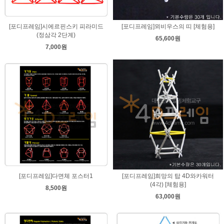
[포디프레임]시에르핀스키 피라미드
[포디프레임]뫼비우스의 띠 [체험용]
(정삼각 2단계)
65,600원
7,000원
[포디프레임]다면체 포스터1
[포디프레임]희망의 탑 4D와카워터
(4각) [체험용]
8,500원
63,000원