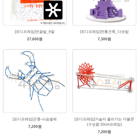
[포디프레임]연결발_6발
[포디프레임]전통건축_다보탑
27,600원
7,300원
[포디프레임]곤충-사슴벌레
[포디프레임]거슬러 올라가는 더블콘
(구성품:30cm프레임)
7,200원
7,200원