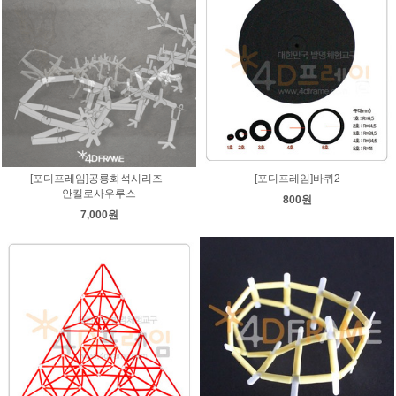
[포디프레임]공룡화석시리즈 -
[포디프레임]바퀴2
안킬로사우루스
800원
7,000원