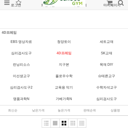
로그인
회원가입
주문조회
마이페이지
4D프레임
EBS 영상자료
청양토이
세트교재
심리검사도구
4D프레임
SK교재
런닝리소스
지구본
목재 DIY
이선생교구
플로우수학
슈테른교구
심리검사도구2
교육용 악기
수학자석교구
명품과학N
가베가족N
심리검사도구
최신순
낮은가격
높은가격
판매순위
상품명