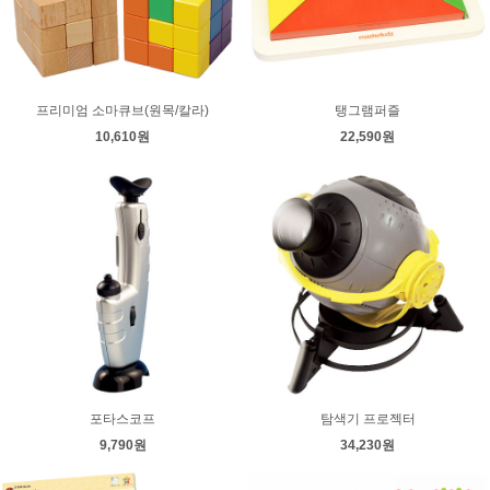
프리미엄 소마큐브(원목/칼라)
탱그램퍼즐
10,610원
22,590원
포타스코프
탐색기 프로젝터
9,790원
34,230원