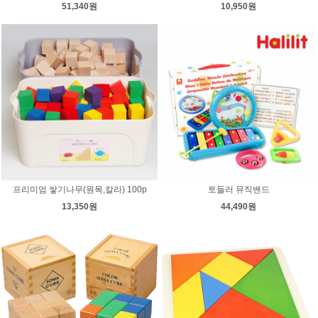
51,340원
10,950원
프리미엄 쌓기나무(원목,칼라) 100p
토들러 뮤직밴드
13,350원
44,490원