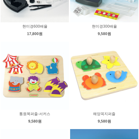
현미경600배율
현미경300배율
17,800원
9,580원
통원목퍼즐-서커스
해양꼭지퍼즐
9,580원
9,580원