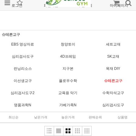
로그인
회원가입
주문조회
마이페이지
슈테른교구
EBS 영상자료
청양토이
세트교재
심리검사도구
4D프레임
SK교재
런닝리소스
지구본
목재 DIY
이선생교구
플로우수학
슈테른교구
심리검사도구2
교육용 악기
수학자석교구
명품과학N
가베가족N
심리검사도구
최신순
낮은가격
높은가격
판매순위
상품명