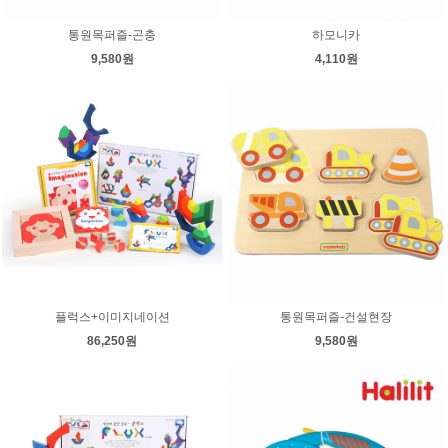
통원목퍼즐-곤충
하모니카
9,580원
4,110원
플럭스+이미지네이션
통원목퍼즐-건설현장
86,250원
9,580원