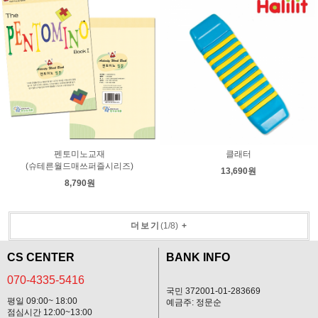
펜토미노교재
클래터
(슈테른월드매쓰퍼즐시리즈)
13,690원
8,790원
더보기
(
1
/
8
)
+
CS CENTER
BANK INFO
070-4335-5416
국민 372001-01-283669
평일 09:00~ 18:00
예금주: 정문순
점심시간 12:00~13:00