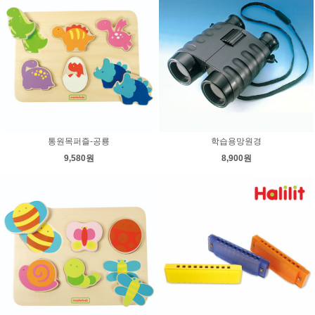
통원목퍼즐-공룡
학습용망원경
9,580원
8,900원