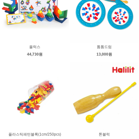
플럭스
톰톰드럼
44,730원
13,000원
플라스틱패턴블록(1cm/250pcs)
톤블럭