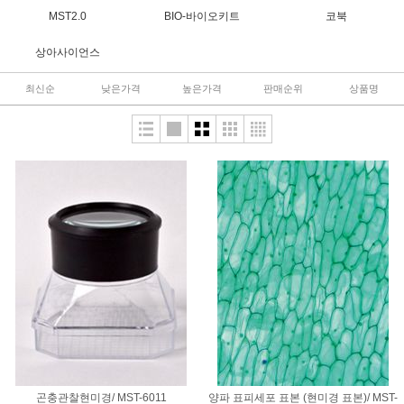
MST2.0
BIO-바이오키트
코북
상아사이언스
최신순
낮은가격
높은가격
판매순위
상품명
곤충관찰현미경/ MST-6011
양파 표피세포 표본 (현미경 표본)/ MST-