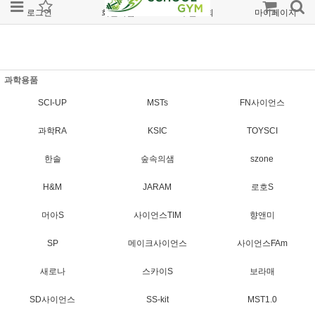
로그인
회원가입
주문조회
마이페이지
과학용품
SCI-UP
MSTs
FN사이언스
과학RA
KSIC
TOYSCI
한솔
숲속의샘
szone
H&M
JARAM
로호S
머아S
사이언스TIM
향앤미
SP
메이크사이언스
사이언스FAm
새로나
스카이S
보라매
SD사이언스
SS-kit
MST1.0