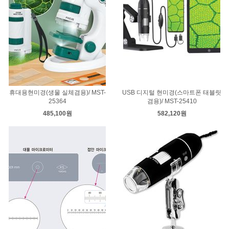
휴대용현미경(생물 실체겸용)/ MST-
USB 디지털 현미경(스마트폰 태블릿
25364
겸용)/ MST-25410
485,100원
582,120원